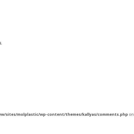
.
ww/sites/molplastic/wp-content/themes/kallyas/comments.php
on