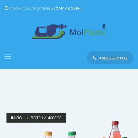
HORARIO DE ATENCIÓN
8:30 AM A 6:30 PM
+593 2 2373722
INICIO
BOTELLA-4000CC